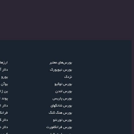
بورس‌های معتبر
ارزها
بورس نیویورک
دلار آ
نزدک
یورو ا
بورس توکیو
یوآن 
بورس لندن
ین ژا
بورس پاریس
پوند 
بورس شانگهای
دلار ا
بورس هنگ کنگ
فران
بورس تورنتو
دلار کا
بورس فرانکفورت
دلار ن