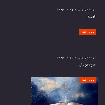
توسط
امیر بهلولی
2023-04-05
آقای راز!
دیوان اشعار
توسط
امیر بهلولی
2023-03-21
امان از این و آن!
دیوان اشعار