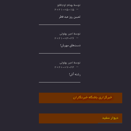
توسط
بهنام اوجاقلو
2021-05-15
تعیین روز عید فطر
توسط
امیر بهلولی
2021-03-26
دست‌های مهربان!
توسط
امیر بهلولی
2020-07-24
رشته آش!
خبرگزاری باشگاه خبرنگاران
دیوار سفید