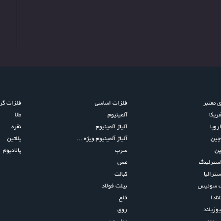
ی معتبر
فلزات اساسی
فلزات گرا
مریکا
آلمینیوم
طلا
روپا
آلیاژ آلمینیوم
نقره
چین
آلیاژ آلمینیوم ویژه ...
پلاتین
پن
سرب
پالادیوم
استرلینگ
مس
سترالیا
کبالت
ک سوئیس
بیلت فولاد
نادا
قلع
یوزیلند
روی