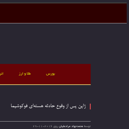
بورس
طلا و ارز
انر
ژاپن پس از وقوع حادثه هسته‌ای فوکوشیما
توسط
محمدجواد مرادعلیان
روی
2016-11-29