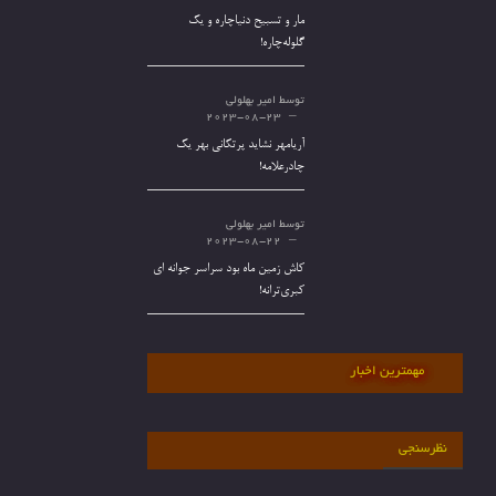
مار و تسبیح دنیاچاره و یک
گلوله‌چاره!
توسط
امیر بهلولی
2023-08-23
آریامهر نشاید پرتکانی بهر یک
چادرعلامه!
توسط
امیر بهلولی
2023-08-22
کاش زمین ماه بود سراسر جوانه ای
کبری‌ترانه!
مهمترین اخبار
نظرسنجی