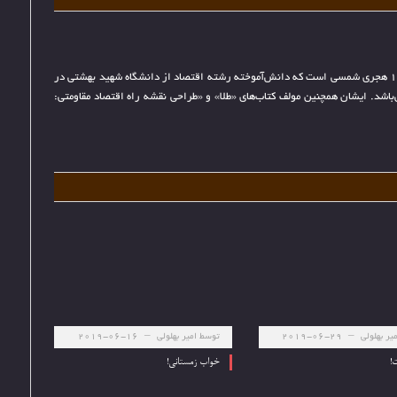
محمدجواد مرادعلیان متولد سال 1370 هجری شمسی است که دانش‌آموخته رشته اقتصاد از دانشگاه شهید بهشتی در
باشد. ایشان همچنین مولف کتاب‌های «طلا» و «طراحی نقشه راه اقتصاد مقاومتی:
یر بهلولی
2019-06-29
توسط
امیر بهلولی
2019-06-16
!
خواب زمستانی!