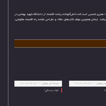
محمدجواد مرادعلیان متولد سال 1370 هجری شمسی است که دانش‌آموخته رشته اقتصاد از دانشگاه شهید بهشتی در
باشد. ایشان همچنین مولف کتاب‌های «طلا» و «طراحی نقشه راه اقتصاد مقاومتی:
یر بهلولی
2019-06-29
توسط
امیر بهلولی
2019-06-16
!
خواب زمستانی!