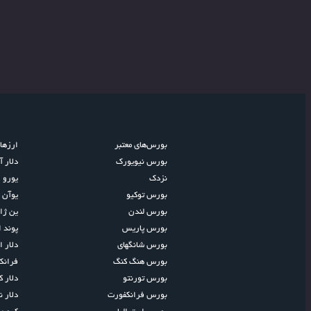
بورس‌های معتبر
ارزها
بورس نیویورک
دلار آ
نزدک
یورو ا
بورس توکیو
یوآن 
بورس لندن
ین ژا
بورس پاریس
پوند 
بورس شانگهای
دلار ا
بورس هنگ کنگ
فران
بورس تورنتو
دلار کا
بورس فرانکفورت
دلار ن