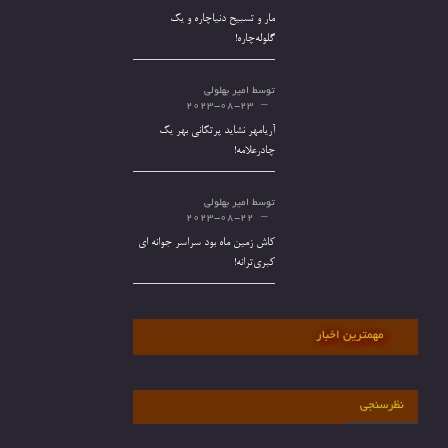
مار و تسبیح دنیاچاره و یک
گلوله‌چاره!
توسط
امیر بهلولی
2023-08-23
آریامهر نشاید پرتکانی بهر یک
چادرعلامه!
توسط
امیر بهلولی
2023-08-22
کاش زمین ماه بود سراسر جوانه ای
کبری‌ترانه!
مهمترین اخبار
نظرسنجی