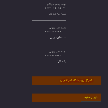
توسط
بهنام اوجاقلو
2021-05-15
تعیین روز عید فطر
توسط
امیر بهلولی
2021-03-26
دست‌های مهربان!
توسط
امیر بهلولی
2020-07-24
رشته آش!
خبرگزاری باشگاه خبرنگاران
دیوار سفید