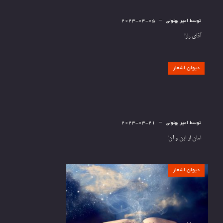
توسط
امیر بهلولی
2023-04-05
آقای راز!
دیوان اشعار
توسط
امیر بهلولی
2023-03-21
امان از این و آن!
دیوان اشعار