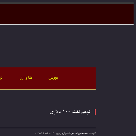
بورس
طلا و ارز
انر
توهم نفت 100 دلاری
توسط
محمدجواد مرادعلیان
روی
2016-12-04