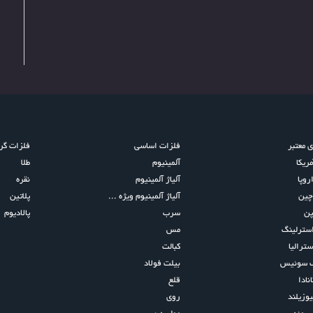
ی معتبر
فلزات اساسی
فلزات گرا
مریکا
آلمینیوم
طلا
روپا
آلیاژ آلمینیوم
نقره
چین
آلیاژ آلمینیوم ویژه ...
پلاتین
پن
سرب
پالادیوم
استرلینگ
مس
سترالیا
کبالت
ک سوئیس
بیلت فولاد
نادا
قلع
یوزیلند
روی