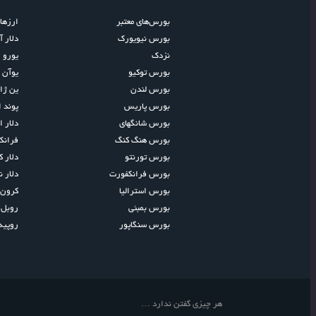
بورس‌های معتبر
ارزها
بورس نیویورک
دلار آ
نزدک
یورو ا
بورس توکیو
یوآن 
بورس لندن
ین ژا
بورس پاریس
پوند 
بورس شانگهای
دلار ا
بورس هنگ کنگ
فران
بورس تورنتو
دلار کا
بورس فرانکفورت
دلار ن
بورس استرالیا
کرون 
بورس بمبئی
روبل 
بورس سنگاپور
روپیه
هر چیزی گفتن ندارد …