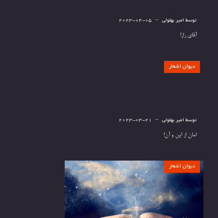
توسط
امیر بهلولی
2023-04-05
آقای راز!
دیوان اشعار
توسط
امیر بهلولی
2023-03-21
امان از این و آن!
دیوان اشعار