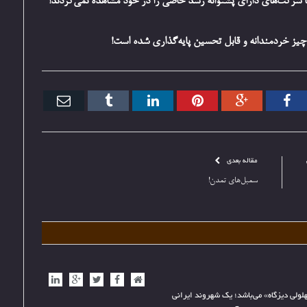
 شرکت‌های دارای پشتوانه رشد خاصی را در خود مشاهده نمی‌کردند!
چیز خردمندانه و قابل تحسین پایه‌گذاری شده است!
تر
فیس
گوگل+
پینترست
ارتباط
Tumblr
ایمیل
بوک
با
مقاله بعدی
سمبل‌های تمدن!
وب
فیس
توییتر
گوگل+
ارتباط
سایت
بوک
با
هلولی دیزگاه» می‌باشد؛ یک شهروند ایرانی