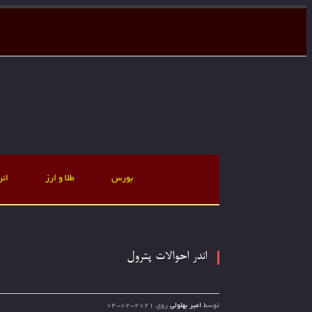
بورس
طلا و ارز
انر
اندر احوالات پترول
توسط
امیر بهلولی
روی
2021-02-04