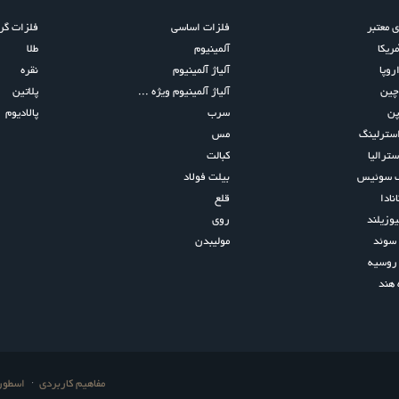
ی معتبر
فلزات اساسی
فلزات گرا
مریکا
آلمینیوم
طلا
روپا
آلیاژ آلمینیوم
نقره
چین
آلیاژ آلمینیوم ویژه ...
پلاتین
پن
سرب
پالادیوم
استرلینگ
مس
سترالیا
کبالت
ک سوئیس
بیلت فولاد
نادا
قلع
یوزیلند
روی
سوئد
مولیبدن
روسیه
 هند
مفاهیم کاربردی
اسطوره