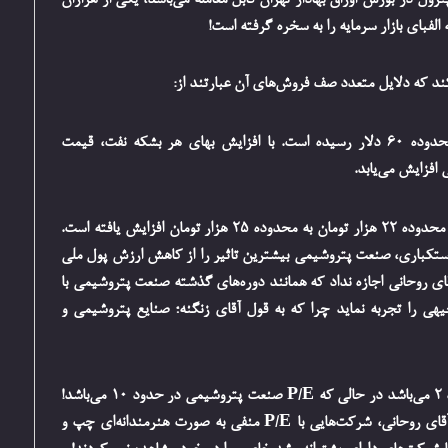
رول در بورس اوراق بهادار تهران قابل معامله می‌باشد، یکی از هزاران
لفبای بازار سرمایه را به سخره گرفته است!
د که دلایل متعدد صف فروش‌های آن عبارتند از:
اولا قیمت نفت از محدوده 40 دلار به محدوده 60 دلار رسیده است. با افزایش بهای هر بشکه نفت، قیمت
افزایش می‌یابد.
ثانیا هر دلار آمریکا نسبت به ریال ایران از محدوده 22 هزار تومان به محدوده 25 هزار تومان افزایش یافته است.
 استکباری، صنعت پتروشیمی بیشترین تاثیر را از کاهش ارزش پول ملی
قای روحانی اجازه نداد که همانند دوره‌های گذشته صنعت پتروشیمی با
 را تجربه نماید چرا که به قول آقای زنگنه؛ صنایع پتروشیمی و
ثالثا در کمال حیرت P/E پترول در حدود 2 می‌باشد در حالی که P/E صنعت پتروشیمی در حدود 10 می‌باشد!
نکته جالب داستان اینجاست که در دوره آقای روحانی، شرکت‌هایی با P/E منفی به صورت هنرمندانه‌ای چپ و