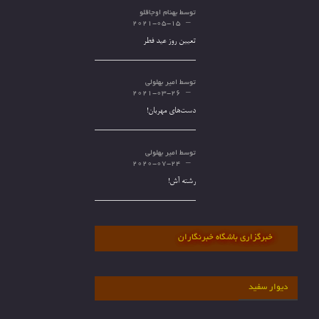
توسط
بهنام اوجاقلو
2021-05-15
تعیین روز عید فطر
توسط
امیر بهلولی
2021-03-26
دست‌های مهربان!
توسط
امیر بهلولی
2020-07-24
رشته آش!
خبرگزاری باشگاه خبرنگاران
دیوار سفید