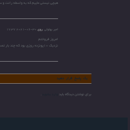
هیچی نیستی ماییم که به واسطه رانت و سر
امیر بهلولی
روی
2021-06-30 17:37
امروز فروختم
نزدیک ۱۰پونزده روزی بود که چند بار تصمیمم رو درباره خرید یا فروش پترول تغییر میدادم تا بالاخره امروز فروختمش ..
یک پاسخ قرار دهید
برای نوشتن دیدگاه باید
وارد بشوید
.