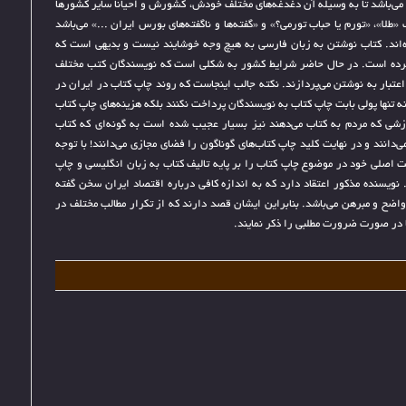
می‌باشد تا به وسیله آن دغدغه‌های مختلف خودش، کشورش و احیانا سایر کشورها
ماید. امیر بهلولی مولف 3 کتاب «طلا»، «تورم یا حباب تورمی؟» و «گفته‌ها و ناگفته‌های بورس ایران ...» می‌باشد
ه‌اند. کتاب نوشتن به زبان فارسی به هیچ وجه خوشایند نیست و بدیهی است که
 کرده است. در حال حاضر شرایط کشور به شکلی است که نویسندگان کتب مختلف
اعتبار به نوشتن می‌پردازند. نکته جالب اینجاست که روند چاپ کتاب در ایران در
تنها پولی بابت چاپ کتاب به نویسندگان پرداخت نکنند بلکه هزینه‌های چاپ کتاب
 ارزشی که مردم به کتاب می‌دهند نیز بسیار عجیب شده است به گونه‌ای که کتاب
‌دانند و در نهایت کلید چاپ کتاب‌های گوناگون را فضای مجازی می‌دانند! با توجه
یت اصلی خود در موضوع چاپ کتاب را بر پایه تالیف کتاب به زبان انگلیسی و چاپ
 نویسنده مذکور اعتقاد دارد که به اندازه کافی درباره اقتصاد ایران سخن گفته
ضح و مبرهن می‌باشد. بنابراین ایشان قصد دارند که از تکرار مطالب مختلف در
ا در صورت ضرورت مطلبی را ذکر نمایند.