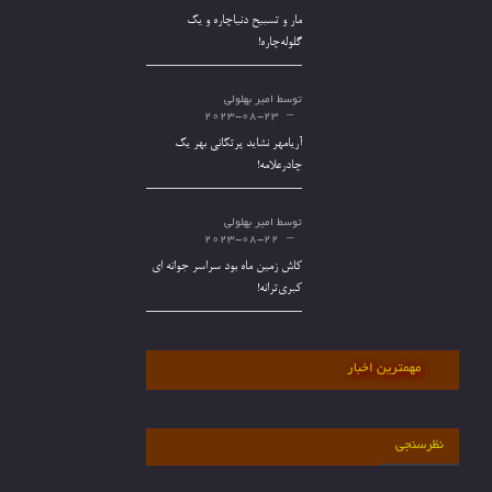
مار و تسبیح دنیاچاره و یک
گلوله‌چاره!
توسط
امیر بهلولی
2023-08-23
آریامهر نشاید پرتکانی بهر یک
چادرعلامه!
توسط
امیر بهلولی
2023-08-22
کاش زمین ماه بود سراسر جوانه ای
کبری‌ترانه!
مهمترین اخبار
نظرسنجی