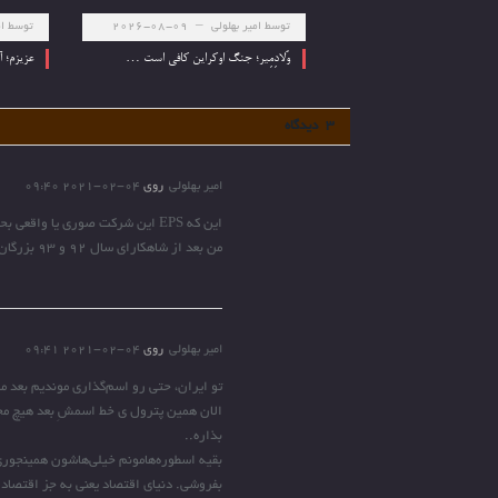
توسط
امیر بهلولی
2026-08-09
توسط
ام
وُلادِمِیر؛ جنگ اوکراین کافی است …
عزیزم؛ 
3 دیدگاه
امیر بهلولی
روی
2021-02-04 09:40
این که EPS این شرکت صوری یا واقعی بحثش جدا. بحث من اینه چرا ی شرکت با P/E در حدود 2 باید صف فروشش کنن؟
من بعد از شاهکارای سال 92 و 93 بزرگان، نزدیک هفت سالِ که دیگه صورتای مالی شرکتا رو باز نکردم..
امیر بهلولی
روی
2021-02-04 09:41
تو ایران، حتی رو اسم‌گذاری موندیم بعد می
الان همین پترول ی خط اسمشِ بعد هیچ مخ
بذاره..
بقیه اسطوره‌هامونم خیلی‌هاشون همینجوری
بفروشی. دنیای اقتصاد یعنی به جز اقتصا