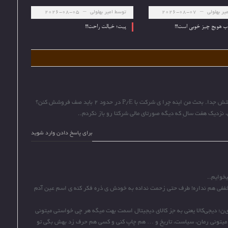
یر بهلولی
2026-08-07
توسط
امیر بهلولی
2026-08-05
آب هویج چیز خوبی است!!!
پیت؛ خیالت راحت!!!
برای پاسخ دادن وارد شوید
خوایم..
ففی هم نداره! طرف حتی زحمت نداده به خودش ی ذره فکر کنه ی اسم عین آدم
‌ن؛ دیجی‌کالا یعنی به جز کالای دیجیتال اسمت بهت میگه هر چی خواستی میتونی
د میتونی رمان، سیاست، تاریخ و … هم چاپ کنی و کسی هم حرف زد بهش بگی تو