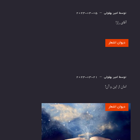
توسط
امیر بهلولی
2023-04-05
آقای راز!
دیوان اشعار
توسط
امیر بهلولی
2023-03-21
امان از این و آن!
دیوان اشعار