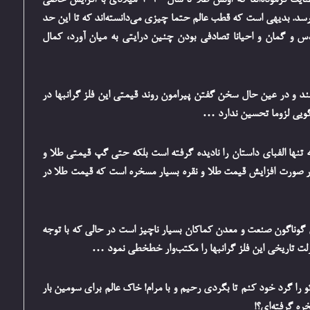
ادیب خطیب جناب بهلول بزرگ از سال 2014 میلادی عنایت فرموده‌اند که اونس طلا تا سال 2030 میلادی با افزایش خاصی
2000 دلار به ازا هر اونس برسد. بدیهی است که قطب عالم حتما چیزی می‌دانسته‌اند که تا این حد
حدس و گمان و احیانا تصادفی بودن چنین درایتی به میان آورد، کمال
ند و در عین حال سخن گفتن پیرامون روند قیمتی این فلز گرانبها در
گویی لزوما تحسین ندارد …
ه تنها الفبای داستان را نادیده گرفته است بلکه حتی گپ قیمتی طلا و
ر صورت افزایش قیمت طلا و نقره بسیار مسخره است که قیمت طلا در
گوناگون صنعت و معدن کماکان بسیار ناچیز است در حالی که با توجه
زلت تاریخی این فلز گرانبها را مکتب‌وار خطخطی نمود …
نه طلا و نقره 10000 دلاری و 500 دلاری تو را گرد خود کنم تا بگردی رحیم و با مرام! خاک عالم برای سومین بار
خره گرفته‌ای؟!