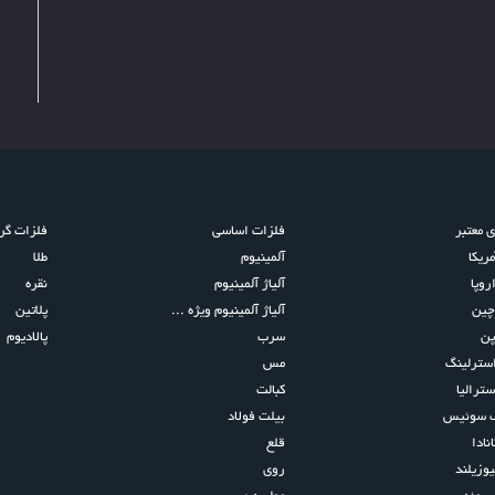
ی معتبر
فلزات اساسی
فلزات گرا
مریکا
آلمینیوم
طلا
روپا
آلیاژ آلمینیوم
نقره
چین
آلیاژ آلمینیوم ویژه ...
پلاتین
پن
سرب
پالادیوم
استرلینگ
مس
سترالیا
کبالت
ک سوئیس
بیلت فولاد
نادا
قلع
یوزیلند
روی