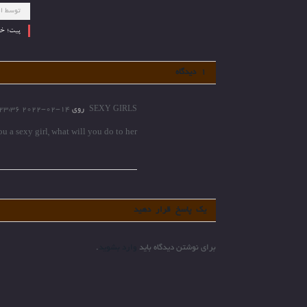
توسط
ام
پیت؛ خی
1 دیدگاه
SEXY GIRLS
روی
2022-02-14 23:36
u a sexy girl, what will you do to her
یک پاسخ قرار دهید
برای نوشتن دیدگاه باید
وارد بشوید
.