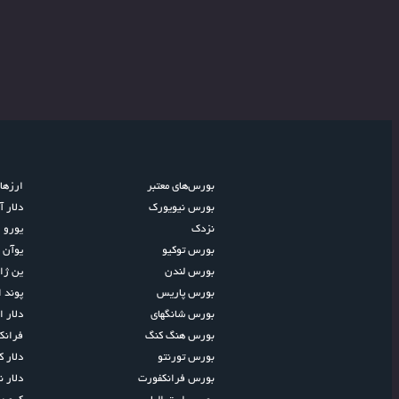
بورس‌های معتبر
ارزها
بورس نیویورک
دلار آ
نزدک
یورو ا
بورس توکیو
یوآن 
بورس لندن
ین ژا
بورس پاریس
پوند 
بورس شانگهای
دلار ا
بورس هنگ کنگ
فران
بورس تورنتو
دلار کا
بورس فرانکفورت
دلار ن