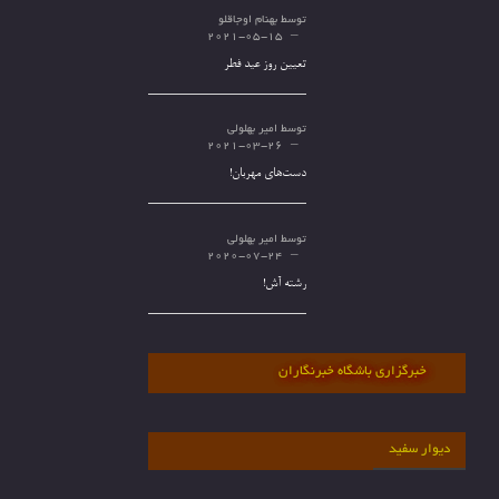
توسط
بهنام اوجاقلو
2021-05-15
تعیین روز عید فطر
توسط
امیر بهلولی
2021-03-26
دست‌های مهربان!
توسط
امیر بهلولی
2020-07-24
رشته آش!
خبرگزاری باشگاه خبرنگاران
دیوار سفید