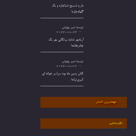
مار و تسبیح دنیاچاره و یک
گلوله‌چاره!
توسط
امیر بهلولی
2023-08-23
آریامهر نشاید پرتکانی بهر یک
چادرعلامه!
توسط
امیر بهلولی
2023-08-22
کاش زمین ماه بود سراسر جوانه ای
کبری‌ترانه!
مهمترین اخبار
نظرسنجی