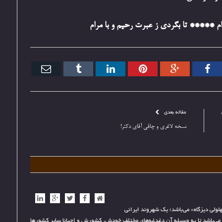
ام ***** تا بگردی ز عبرت رحیم و با مرام
تر
فیس
گوگل+
پینترست
ارتباط
Tumblr
ایمیل
بوک
با
مقاله بعدی
نسخه لاغری و چاقی آقای دکتر!
وب
فیس
توییتر
گوگل+
ارتباط
سایت
بوک
با
هلولی دیزگاه» می‌باشد؛ یک شهروند ایرانی
می‌باشد تا به وسیله آن دغدغه‌های مختلف خودش، کشورش و احیانا سایر کشورها