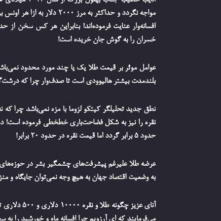
مواجه نگردد و حداکثر به مرز 
افسانه‌‌وار عنایت فرموده‌اند! بنابراین هر کس سخن از 
خسران را به گوش جان خریده است!
عوامل موثر بر قیمت طلا یک یا چند مورد محدود نمی‌باش
بلندمدت بیشتر هالیوودی است تا صدف‌وار چرا که درشت‌
نطق جدید تحلیلگر کیتکو لزوما با مزه نمی‌باشد چرا که ن
نقره را نیز به شکل فضاحت‌باری خطخطی فرموده است! د
حدود 5 برابر گردد اما قیمت نقره در حدود 20 برابر!
عرضه طلا علیرغم پیشرفت‌های چشمگیر بشر در حوزه‌های 
به وضعیت اقتصاد جهان به هیچ وجه نمی‌توان جایگاه و من
آنای عزیز چگو
می‌فرمایند که ای آرزویم چرا افسانه ماه و خورشید را به س