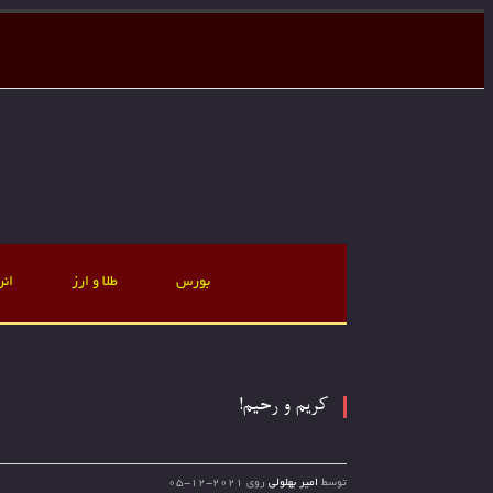
بورس
طلا و ارز
انر
کریم و رحیم!
توسط
امیر بهلولی
روی
2021-12-05