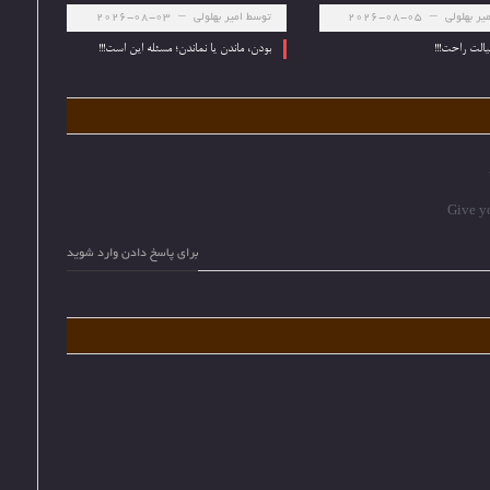
یر بهلولی
2026-08-05
توسط
امیر بهلولی
2026-08-03
الت راحت!!!
بودن، ماندن یا نماندن؛ مسئله این است!!!
Give yo
برای پاسخ دادن وارد شوید