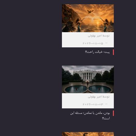
توسط
امیر بهلولی
2026-08-05
پیت؛ خیالت راحت!!!
توسط
امیر بهلولی
2026-08-03
بودن، ماندن یا نماندن؛ مسئله این
است!!!