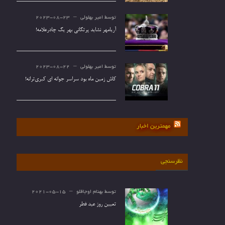
توسط
امیر بهلولی
2023-08-23
آریامهر نشاید پرتکانی بهر یک چادرعلامه!
توسط
امیر بهلولی
2023-08-22
کاش زمین ماه بود سراسر جوانه ای کبری‌ترانه!
مهمترین اخبار
نظرسنجی
توسط
بهنام اوجاقلو
2021-05-15
تعیین روز عید فطر