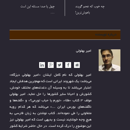
چه خوب که عجم گویند
چهل یا صد؛ مسئله این است
باهوش‌ترین!
…
درباره نویسنده
امیر بهلولی
وب
فیس
توییتر
گوگل+
ارتباط
سایت
بوک
با
امیر بهلولی که نام کامل ایشان «امیر بهلولی دیزگاه»
می‌باشد؛ یک شهروند ایرانی است که مهم‌ترین هدفش ایجاد
اعتبار می‌باشد تا به وسیله آن دغدغه‌های مختلف خودش،
کشورش و احیانا سایر کشورها را حل نماید. امیر بهلولی
مولف 3 کتاب «طلا»، «تورم یا حباب تورمی؟» و «گفته‌ها و
ناگفته‌های بورس ایران ...» می‌باشد که هر کدام رویه
متفاوتی را طی نموده‌اند. کتاب نوشتن به زبان فارسی به
هیچ وجه خوشایند نیست و بدیهی است که امیر بهلولی نیز
این موضوع را درک کرده است. در حال حاضر شرایط کشور