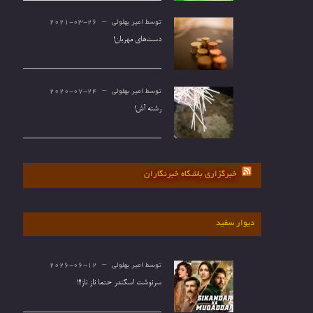
توسط
امیر بهلولی
2021-03-26
دست‌های مهربان!
توسط
امیر بهلولی
2020-07-24
رشته آش!
خبرگزاری باشگاه خبرنگاران
دیوار سفید
توسط
امیر بهلولی
2026-06-12
سرنوشت اسکندر حتما ناز ناز!!!