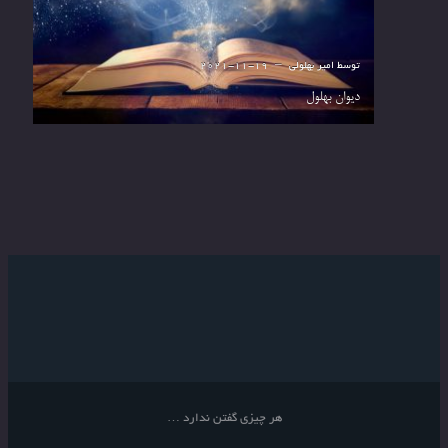
توسط
امیر بهلولی
2021-11-19
دیوان بهلول
هر چیزی گفتن ندارد …