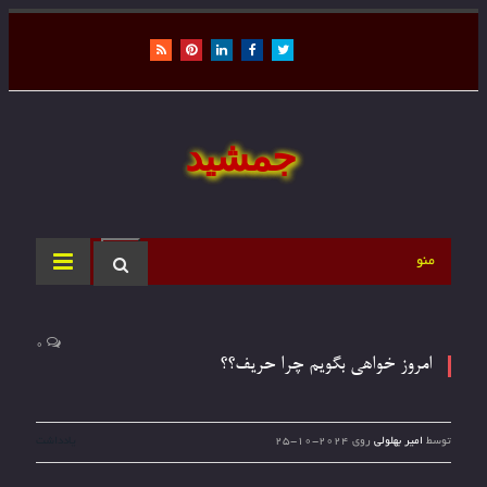
RSS
Pinterest
LinkedIn
Facebook
Twitter
جمشید
منو
0
امروز خواهی بگویم چرا حریف؟؟
توسط
امیر بهلولی
روی
2024-10-25
یادداشت