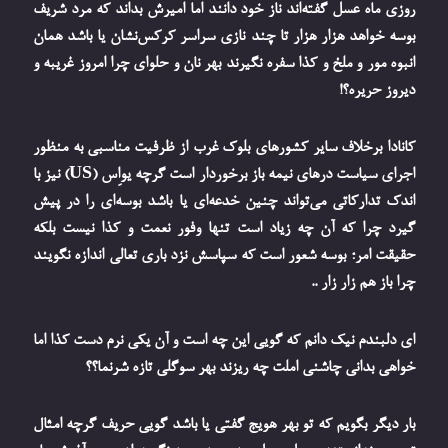
روزی ماه عسل گفته‌اند ناز خود دانند اما امیرش بداند که مرد شریف
بوسه خواهد هزار هزار تا چند نازی سراسر کرکس‌نشان یا باشد همان
انبوه مور و ملخ و کذا سفره نگیرند بهر نان و حلوای چرا امروز غریبه و
دیروز حریره؟!
کانادا برخلاف سایر کشورهای بلوک غرب از ظرفیت مناسبی به منظور
اجرای سیاست درهای نیمه باز برخوردار است گرچه یواِس (US) نیز با
اندک تدارکاتی می‌تواند چنین خدعه‌ای یا باشد بوسه‌ای را در پیش
گیرد چرا که آن چه زیاد است تنها وفور نعمت و کذا نیست بلکه
حقیقت امر؛ بوسه شعور است که سپاسش نزد باری تعالی اندازه نگویند
چرا باز هم زار زار ..
ای دلبندم نیک دانم که گویی این چه است و آن یکی نرم دست کذا اما
خواهی بدانی چاشنی املت چه ریزند بهر سوگلی تازه شرنما؟؟
بار دیگر بگویم که تو بهر هویج گفتی یا باشد گویی حریف گرچه امثال