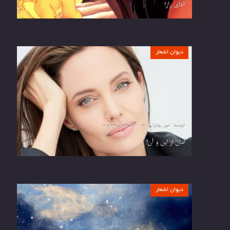
آقای راز!
دیوان اشعار
توسط
امیر بهلولی
2023-03-21
امان از این و آن!
دیوان اشعار