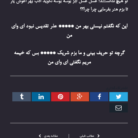
تو هیچ ندانستند؛ عسل عسل جز بوسه بوسه نگوید ادب بهر آغوش یار
تا بزم هنر بفرمایی چرا چرا؟؟
این که نگفتم نیستی بهر من ***** عذر تقدیس نبود ای وای
من
گرچه تو حریف بینی و ما بزم شریک ***** بس که خیمه
مریم نگفتی ای وای من
اشتراک گذاری
توییتر
فیس
گوگل+
پینترست
ارتباط
Tumblr
بوک
با
ایمیل
مطالب قبلی
مقاله بعدی