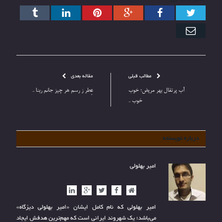
توییتر
فیس
گوگل+
پینترست
ارتباط
Tumblr
بوک
با
ایمیل
مطالب قبلی
مقاله بعدی
آب پرتقال بهر مریض؛ خوب
عِطر ز رسم هر چیز جانم ربنا ..
خوب ..
درباره نویسنده
امیر بهلولی
وب
فیس
توییتر
گوگل+
ارتباط
سایت
بوک
با
امیر بهلولی که نام کامل ایشان «امیر بهلولی دیزگاه»
می‌باشد؛ یک شهروند ایرانی است که مهم‌ترین هدفش ایجاد