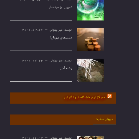
تعیین روز عید فطر
توسط
امیر بهلولی
2021-03-26
دست‌های مهربان!
توسط
امیر بهلولی
2020-07-24
رشته آش!
خبرگزاری باشگاه خبرنگاران
دیوار سفید
توسط
امیر بهلولی
2026-06-12