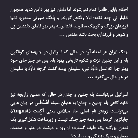
احکام بابایی ظاهرا تمام نمی‌شوند اما مامان نیز بهر دامن شاید همچون
شلوار لی چند نکته؛ اولا رتگش گورخر و پلنگ صورتی ممنوع، ثانیا
فرزندان بزرگ و کوچک مطلوب، ثالثا بوسه پدر بهر فضای دلنشین زن
و شوهر و فرزندان، بخت باشد مقدس …
جنگ ایران هر لحظه آره در حالی که اسرائیل در جبهه‌های گوناگون
بله و این چنین عزت و شکوه تاریخی یهود بله. پس هر چیز جای خود
بهتر چرا که نسل داوُد نبی، سلیمان بوسه گشت گرچه داوُد یا سلیمان
در هر حال می‌گذرد …
اسرائیل می‌توانست بله چنین و چنان در حالی که همین زاربچه نیز
شاید گاهی بله چنین و چنان! به عنوان نمونه أَغُسْطُس در زبان عربی
می‌توانست زودتر نام اصلی ماه میلادی یعنی آگِست (August)
جایگزین گردد! پس همه چیز جنگ نیست و زیرساخت شکل‌گیری یک
تمدن بزرگ؛ یک طیف گسترده از ریز و درشت در علم و صنعت،
معماری، سبک زندگی و … است!