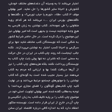
اعتبار می‌باشد تا به وسیله آن دغدغه‌های مختلف خودش،
کشورش و احیانا سایر کشورها را حل نماید. امیر بهلولی
مولف 3 کتاب «طلا»، «تورم یا حباب تورمی؟» و «گفته‌ها و
ناگفته‌های بورس ایران ...» می‌باشد که هر کدام رویه
متفاوتی را طی نموده‌اند. کتاب نوشتن به زبان فارسی به
هیچ وجه خوشایند نیست و بدیهی است که امیر بهلولی نیز
این موضوع را درک کرده است. در حال حاضر شرایط کشور
به شکلی است که نویسندگان کتب مختلف شاید تنها برای
سرگرمی و احیانا کسب اعتبار به نوشتن می‌پردازند. نکته
جالب اینجاست که روند چاپ کتاب در ایران در حال حرکت
به سمتی است که ناشران نه تنها پولی بابت چاپ کتاب به
نویسندگان پرداخت نکنند بلکه هزینه‌های چاپ کتاب را نیز
از آن‌ها دریافت کنند! بها و ارزشی که مردم به کتاب
می‌دهند نیز بسیار عجیب شده است به گونه‌ای که کتاب
نوشتن را با موتورهای جستجو مرتبط می‌دانند و در نهایت
کلید چاپ کتاب‌های گوناگون را فضای مجازی می‌دانند! با
توجه به مطالب گفته شده، امیر بهلولی اولویت اصلی خود در
موضوع چاپ کتاب را بر پایه تالیف کتاب به زبان انگلیسی و
چاپ آن در خارج از ایران قرار داده است. نویسنده مذکور
اعتقاد دارد که به اندازه کافی درباره اقتصاد ایران سخن