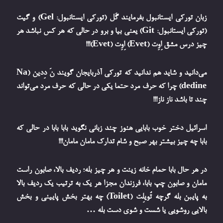
زبان تورکی ایستانبول بفرمایند گَل (تورکی ایستانبول: Gel) و گیت
(تورکی ایستانبول: Git) یعنی بیا و برو در حالی که هر کس نباشد هر
چیز درس مشق اِوِت (Evet) اِوِت (Evet)!!!
می‌دانید و شاید هم ندانید که تورکی آذربایجان گویند نَ دِدین (Na
dedine) چرا که حرف مرد حتما یکی در حالی که حرف مرد می‌تواند
چند تا باشد ناز ناز!!!
اسرائیل دختر خوب بابایی هنوز چند زبانی نگوید بابا بابا در حالی که
بابا چه چیز بیشتر بهر صبح و شام تدارک مامان مامان!!!
در هر حال بابا حمام خانه زینت و هر چیز بله؛ ردیف بالا، صابون راست
مامان و صابون چپ بابا، فرزندان مجزا هر یک به ترتیب یک ردیف بالا
به پایبن بله گرچه تُویلِت (Toilet) چه بهتر بخش پایینی و بخش
بالایی روشویی یا شست و شوی دست بله …