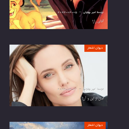
توسط
امیر بهلولی
2023-04-05
آقای راز!
دیوان اشعار
توسط
امیر بهلولی
2023-03-21
امان از این و آن!
دیوان اشعار