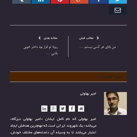
بوک
با
ایمیل
مطالب قبلی
مقاله بعدی
من بابای هر کسی نیستم …
رویا؛ تو قرار بود دختر خوبی
باشی …
درباره نویسنده
امیر بهلولی
وب
فیس
توییتر
گوگل+
ارتباط
سایت
بوک
با
امیر بهلولی که نام کامل ایشان «امیر بهلولی دیزگاه»
می‌باشد؛ یک شهروند ایرانی است که مهم‌ترین هدفش ایجاد
اعتبار می‌باشد تا به وسیله آن دغدغه‌های مختلف خودش،