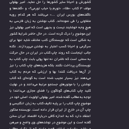
کشورش و احیانا سایر کشورها را حل نماید. امیر بهلولی
مولف 3 کتاب «طلا»، «تورم یا حباب تورمی؟» و «گفته‌ها و
ناگفته‌های بورس ایران ...» می‌باشد که هر کدام رویه
متفاوتی را طی نموده‌اند. کتاب نوشتن به زبان فارسی به
هیچ وجه خوشایند نیست و بدیهی است که امیر بهلولی نیز
این موضوع را درک کرده است. در حال حاضر شرایط کشور
به شکلی است که نویسندگان کتب مختلف شاید تنها برای
سرگرمی و احیانا کسب اعتبار به نوشتن می‌پردازند. نکته
جالب اینجاست که روند چاپ کتاب در ایران در حال حرکت
به سمتی است که ناشران نه تنها پولی بابت چاپ کتاب به
نویسندگان پرداخت نکنند بلکه هزینه‌های چاپ کتاب را نیز
از آن‌ها دریافت کنند! بها و ارزشی که مردم به کتاب
می‌دهند نیز بسیار عجیب شده است به گونه‌ای که کتاب
نوشتن را با موتورهای جستجو مرتبط می‌دانند و در نهایت
کلید چاپ کتاب‌های گوناگون را فضای مجازی می‌دانند! با
توجه به مطالب گفته شده، امیر بهلولی اولویت اصلی خود در
موضوع چاپ کتاب را بر پایه تالیف کتاب به زبان انگلیسی و
چاپ آن در خارج از ایران قرار داده است. نویسنده مذکور
اعتقاد دارد که به اندازه کافی درباره اقتصاد ایران سخن
گفته است و این موضوع در نوشته‌های وی واضح و مبرهن
می‌باشد. بنابراین ایشان قصد دارند که از تکرار مطالب