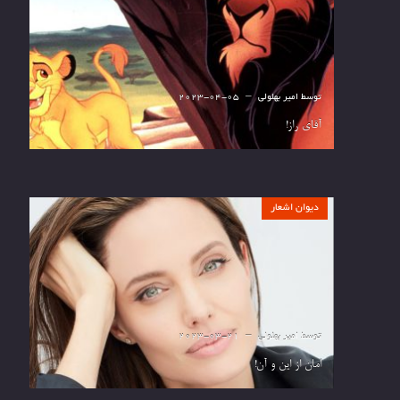
توسط
امیر بهلولی
2023-04-05
آقای راز!
دیوان اشعار
توسط
امیر بهلولی
2023-03-21
امان از این و آن!