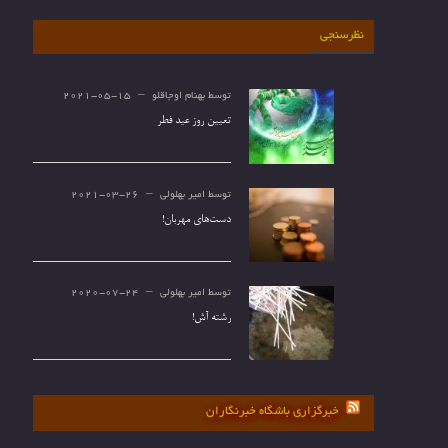
نظرسنجی
توسط
بهنام اوجاقلو
2021-05-15
تعیین روز عید فطر
توسط
امیر بهلولی
2021-03-26
دست‌های مهربان!
توسط
امیر بهلولی
2020-07-24
رشته آش!
خبرگزاری باشگاه خبرنگاران