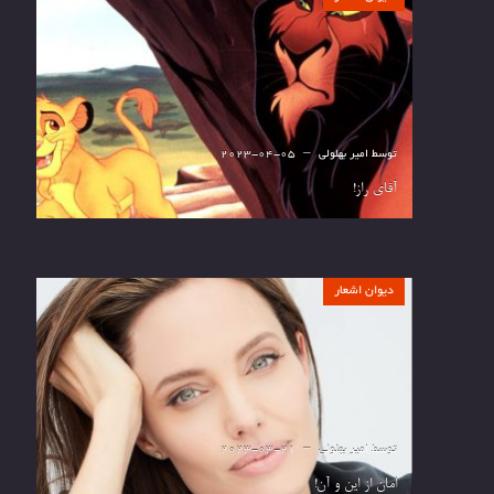
توسط
امیر بهلولی
2023-04-05
آقای راز!
دیوان اشعار
توسط
امیر بهلولی
2023-03-21
امان از این و آن!