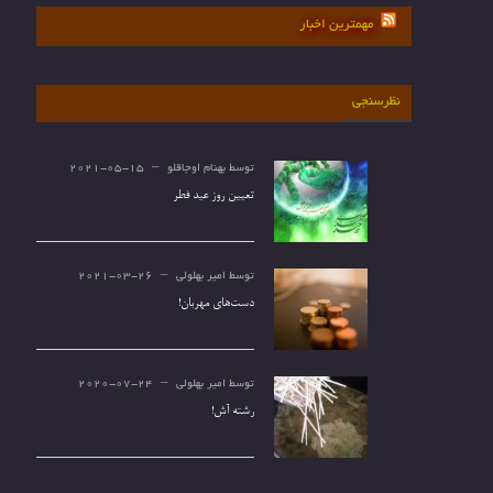
مهمترین اخبار
نظرسنجی
توسط
بهنام اوجاقلو
2021-05-15
تعیین روز عید فطر
توسط
امیر بهلولی
2021-03-26
دست‌های مهربان!
توسط
امیر بهلولی
2020-07-24
رشته آش!