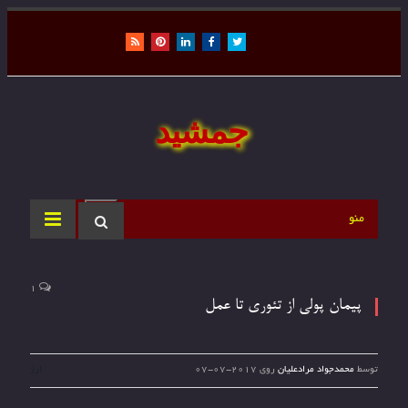
RSS
Pinterest
LinkedIn
Facebook
Twitter
جمشید
منو
1
پیمان پولی از تئوری تا عمل
توسط
محمدجواد مرادعلیان
روی
2017-07-07
ارز