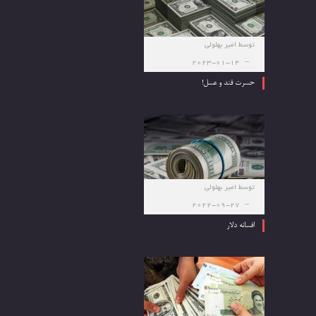
توسط
امیر بهلولی
2023-01-14
حسرت قند و عسل!
توسط
امیر بهلولی
2022-09-27
افسانه دلار