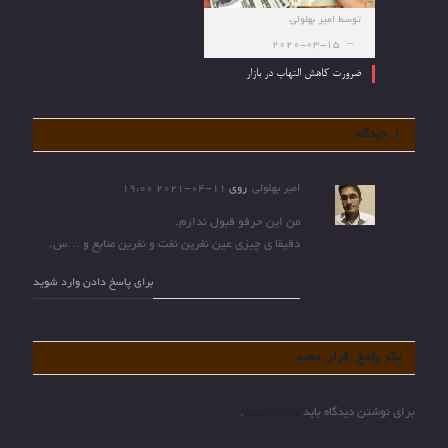
توسط
امیر بهلولی
2020-03-15
ضرورت کاهش التهاب در بازار
1 دیدگاه
امیر بهلولی
روی
2021-04-11 19:00
من این حرفو قبول ندارم.
دقیقا ی چیزی عین نفرین نفت و نفرین منابع و …س.
برای پاسخ دادن وارد شوید
یک پاسخ قرار دهید
برای نوشتن دیدگاه باید
وارد بشوید
.