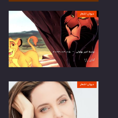
دیوان اشعار
توسط
امیر بهلولی
2023-04-05
آقای راز!
دیوان اشعار