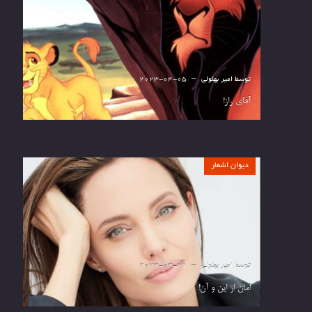
توسط
امیر بهلولی
2023-04-05
آقای راز!
دیوان اشعار
توسط
امیر بهلولی
2023-03-21
امان از این و آن!