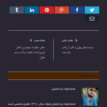
اشتراک گذاری
توییتر
فیس
گوگل+
پینترست
ارتباط
Tumblr
بوک
با
ایمیل
مطالب قبلی
مقاله بعدی
سیاست‌های پولی و تاثیر آن‌ها بر
محل سکونت؛ مهمترین عامل
بازار نفت
تعیین‌کننده تفاوت درآمد مردم
جهان
درباره نویسنده
محمدجواد مرادعلیان
محمدجواد مرادعلیان متولد سال 1370 هجری شمسی است